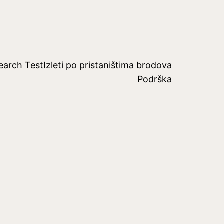
earch Test
Izleti po pristaništima brodova
Podrška