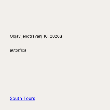
Objavljeno
travanj 10, 2026
u
autor/ica
South Tours