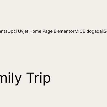
ents
Opći Uvjeti
Home Page Elementor
MICE događaji
S
ily Trip