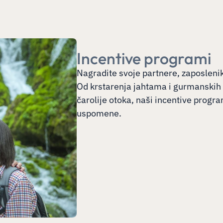
Incentive programi
Nagradite svoje partnere, zaposlenik
Od krstarenja jahtama i gurmanskih p
čarolije otoka, naši incentive program
uspomene.