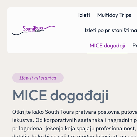
Izleti
Multiday Trips
Izleti po pristaništi
MICE događaji
P
How it all started
MICE događaji
Otkrijte kako South Tours pretvara poslovna putov
iskustva. Od korporativnih sastanaka i nagradnih p
prilagođena rješenja koja spajaju profesionalnost,
detalje, kako bi se vaš tim mogao fokusirati na usp