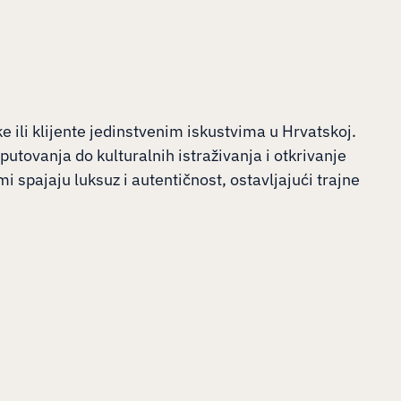
e ili klijente jedinstvenim iskustvima u Hrvatskoj.
utovanja do kulturalnih istraživanja i otkrivanje
i spajaju luksuz i autentičnost, ostavljajući trajne